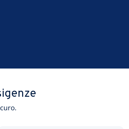
esigenze
icuro.