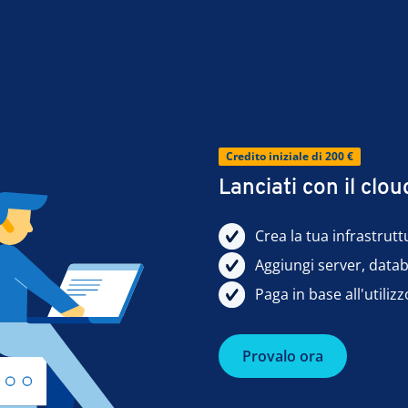
Credito iniziale di 200 €
Lanciati con il cl
Crea la tua infrastrut
Aggiungi server, databa
Paga in base all'utili
Provalo ora