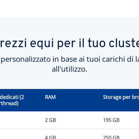
rezzi equi per il tuo clust
personalizzato in base ai tuoi carichi di 
all'utilizzo.
dedicati (2
RAM
Storage per br
rthread)
2 GB
195 GB
4 GB
250 GB