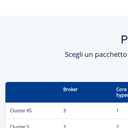
P
Scegli un pacchetto 
Broker
Core 
hype
Cluster XS
3
1
Cluster S
3
2