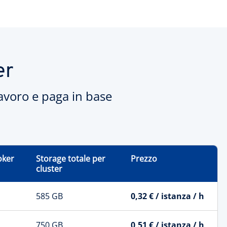
er
lavoro e paga in base
oker
Storage totale per
Prezzo
cluster
585 GB
0,32 € / istanza / h
750 GB
0,51 € / istanza / h