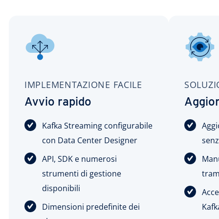
IMPLEMENTAZIONE FACILE
SOLUZI
Avvio rapido
Aggior
Kafka Streaming configurabile
Aggi
con Data Center Designer
senz
API, SDK e numerosi
Manu
strumenti di gestione
tra
disponibili
Acce
Dimensioni predefinite dei
Kafk