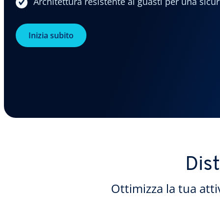
Architettura resistente ai guasti per una sicu
Inizia subito
Dist
Ottimizza la tua att